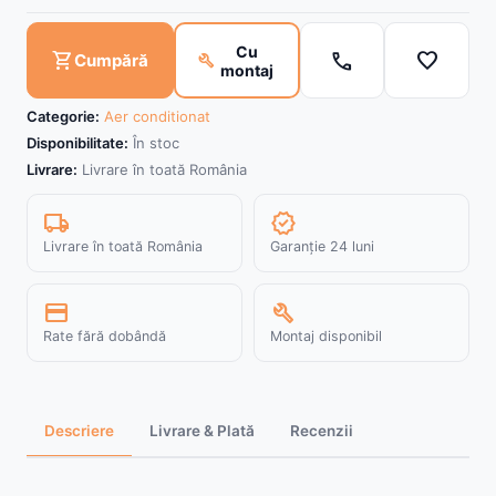
Cu
call
favorite
shopping_cart
build
Cumpără
montaj
Categorie:
Aer conditionat
Disponibilitate:
În stoc
Livrare:
Livrare în toată România
local_shipping
verified
Livrare în toată România
Garanție 24 luni
credit_card
build
Rate fără dobândă
Montaj disponibil
Descriere
Livrare & Plată
Recenzii