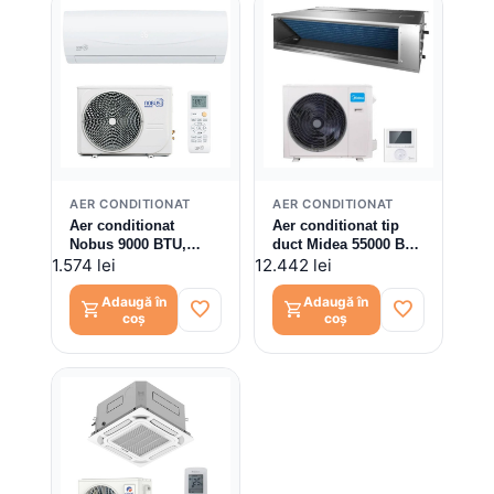
AER CONDITIONAT
AER CONDITIONAT
Aer conditionat
Aer conditionat tip
Nobus 9000 BTU,
duct Midea 55000 BTU
CS25-V3G, clasa
MTJ-
1.574 lei
12.442 lei
A++/A+, Wi-Fi inclus,
55HWFNX(GA)/MOX630U-
kit instalare inclus
55HFN8-R V1, Inverter
Adaugă în
Adaugă în
favorite
favorite
shopping_cart
shopping_cart
coș
coș