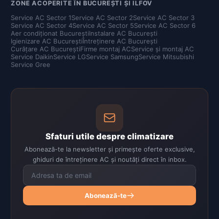
ZONE ACOPERITE ÎN BUCUREȘTI ȘI ILFOV
Service AC Sector 1
Service AC Sector 2
Service AC Sector 3
Service AC Sector 4
Service AC Sector 5
Service AC Sector 6
Aer condiționat București
Instalare AC București
Igienizare AC București
Întreținere AC București
Curățare AC București
Firme montaj AC
Service și montaj AC
Service Daikin
Service LG
Service Samsung
Service Mitsubishi
Service Gree
Sfaturi utile despre climatizare
Abonează-te la newsletter și primește oferte exclusive,
ghiduri de întreținere AC și noutăți direct în inbox.
Abonează-te