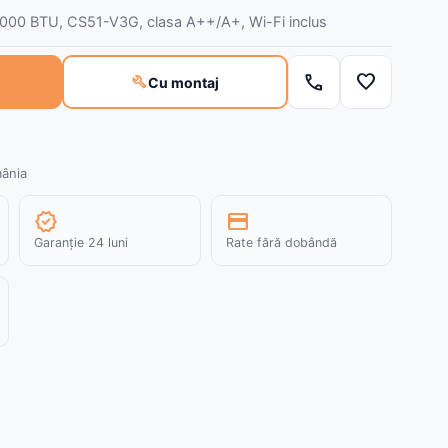
8000 BTU, CS51-V3G, clasa A++/A+, Wi-Fi inclus
call
favorite
build
Cu montaj
mânia
verified
credit_card
Garanție 24 luni
Rate fără dobândă