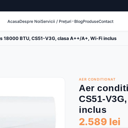
Acasa
Despre Noi
Servicii / Prețuri
Blog
Produse
Contact
s 18000 BTU, CS51-V3G, clasa A++/A+, Wi-Fi inclus
AER CONDITIONAT
Aer condit
CS51-V3G, 
inclus
2.589 lei