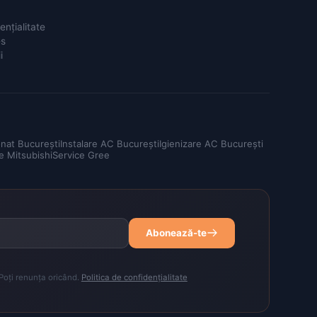
ențialitate
es
i
onat București
Instalare AC București
Igienizare AC București
e Mitsubishi
Service Gree
Abonează-te
 Poți renunța oricând.
Politica de confidențialitate