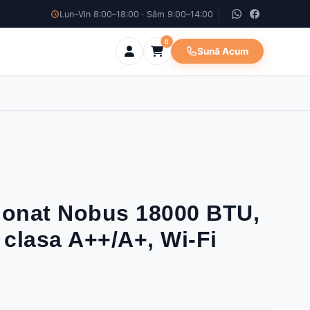
Lun–Vin 8:00–18:00 · Sâm 9:00–14:00
0
Sună Acum
ionat Nobus 18000 BTU,
clasa A++/A+, Wi-Fi