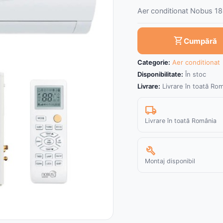
Aer conditionat Nobus 1
shopping_cart
Cumpără
Categorie:
Aer conditionat
Disponibilitate:
În stoc
Livrare:
Livrare în toată Ro
local_shipping
Livrare în toată România
build
Montaj disponibil