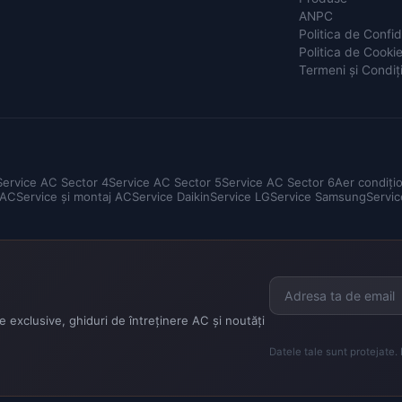
ANPC
Politica de Confid
Politica de Cooki
Termeni și Condiți
Service AC Sector 4
Service AC Sector 5
Service AC Sector 6
Aer condiți
 AC
Service și montaj AC
Service Daikin
Service LG
Service Samsung
Servic
 exclusive, ghiduri de întreținere AC și noutăți
Datele tale sunt protejate.