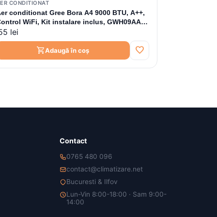
ER CONDITIONAT
er conditionat Gree Bora A4 9000 BTU, A++,
ontrol WiFi, Kit instalare inclus, GWH09AAA-
55 lei
K6DNA4A, kit instalare inclus
favorite
shopping_cart
Adaugă în coș
Contact
0765 480 096
contact@climatizare.net
Bucuresti & Ilfov
Lun-Vin 8:00-18:00 · Sam 9:00-
14:00