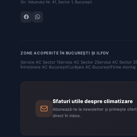
Str. Volumului Nr. 41, Sector 1, București
ZONE ACOPERITE ÎN BUCUREȘTI ȘI ILFOV
Service AC Sector 1
Service AC Sector 2
Service AC Sector 3
Întreținere AC București
Curățare AC București
Firme montaj
Sfaturi utile despre climatizare
Abonează-te la newsletter și primește oferte
direct în inbox.