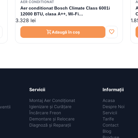
AER CONDITIONAT
A
Aer conditionat Bosch Climate Class 6001i
A
12000 BTU, clasa A++, Wi-Fi
C
3.328 lei
1.8
integrat,7733701844
favorite
shopping_cart
Adaugă în coș
Servicii
Informații
Montaj Aer Condiționat
Acasa
Igienizare și Curățare
Despre Noi
ventii
Încărcare Freon
Servicii
Demontare și Relocare
Tarife
Diagnoză și Reparații
Contact
Blog
Produse