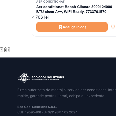
AER CONDITIONAT
Aer conditionat Bosch Climate 3000i 24000
BTU clasa A++, WiFi Ready, 7733701570
4.766 lei
favorite
shopping_cart
Adaugă în coș
×
‹
›
Firma autorizata de montaj si service aer conditionat. Inter
rapide, garantie pentru lucrari, echipa cu experienta.
Eco Cool Solutions S.R.L.
CUI: 49595408 · J40/3198/14.02.2024