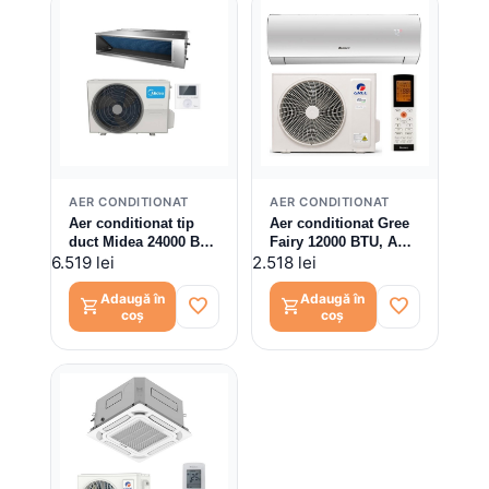
AER CONDITIONAT
AER CONDITIONAT
Aer conditionat tip
Aer conditionat Gree
duct Midea 24000 BTU
Fairy 12000 BTU, A++,
MTJ-
Control WiFi, I Feel,
6.519 lei
2.518 lei
24HWFNX(GA)/MOX430U-
GWH12ACC-K6DNA1F,
24HFN8-Q(GA) V1,
Kit instalare inclus
Adaugă în
Adaugă în
favorite
favorite
shopping_cart
shopping_cart
coș
coș
Inverter