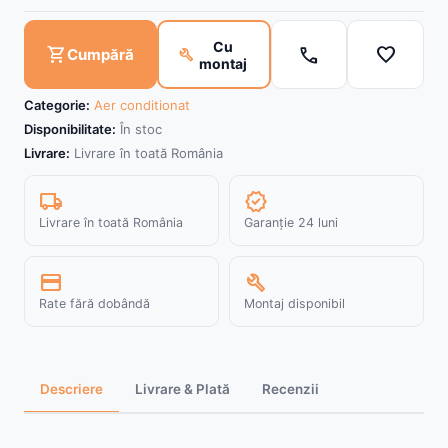
Cu
call
favorite
shopping_cart
build
Cumpără
montaj
Categorie:
Aer conditionat
Disponibilitate:
În stoc
Livrare:
Livrare în toată România
local_shipping
verified
Livrare în toată România
Garanție 24 luni
credit_card
build
Rate fără dobândă
Montaj disponibil
Descriere
Livrare & Plată
Recenzii