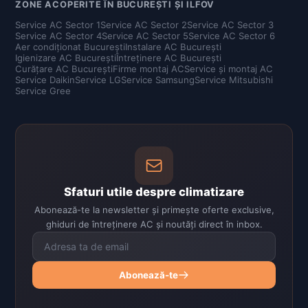
ZONE ACOPERITE ÎN BUCUREȘTI ȘI ILFOV
Service AC Sector 1
Service AC Sector 2
Service AC Sector 3
Service AC Sector 4
Service AC Sector 5
Service AC Sector 6
Aer condiționat București
Instalare AC București
Igienizare AC București
Întreținere AC București
Curățare AC București
Firme montaj AC
Service și montaj AC
Service Daikin
Service LG
Service Samsung
Service Mitsubishi
Service Gree
Sfaturi utile despre climatizare
Abonează-te la newsletter și primește oferte exclusive,
ghiduri de întreținere AC și noutăți direct în inbox.
Abonează-te