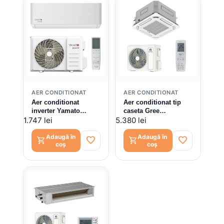
AER CONDITIONAT
AER CONDITIONAT
Aer conditionat
Aer conditionat tip
inverter Yamato
caseta Gree
Avanti YW09T3n 9000
GUD35T1/A-S -
1.747 lei
5.380 lei
BTU, Kit instalare
GUD35W1/NhA-S,
inclus
12000 BTU
Adaugă în
Adaugă în
favorite
favorite
shopping_cart
shopping_cart
coș
coș