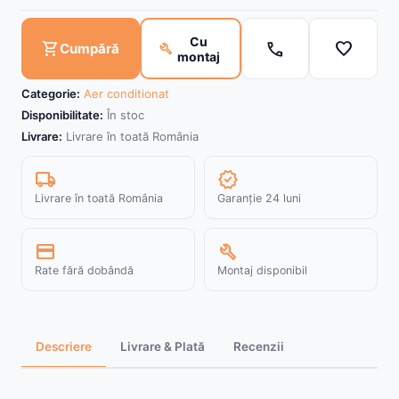
Cu
call
favorite
shopping_cart
build
Cumpără
montaj
Categorie:
Aer conditionat
Disponibilitate:
În stoc
Livrare:
Livrare în toată România
local_shipping
verified
Livrare în toată România
Garanție 24 luni
credit_card
build
Rate fără dobândă
Montaj disponibil
Descriere
Livrare & Plată
Recenzii