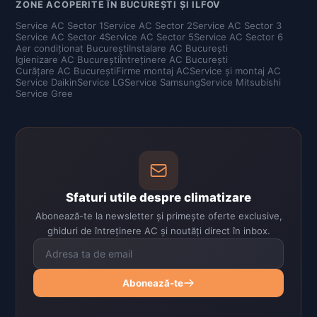
ZONE ACOPERITE ÎN BUCUREȘTI ȘI ILFOV
Service AC Sector 1
Service AC Sector 2
Service AC Sector 3
Service AC Sector 4
Service AC Sector 5
Service AC Sector 6
Aer condiționat București
Instalare AC București
Igienizare AC București
Întreținere AC București
Curățare AC București
Firme montaj AC
Service și montaj AC
Service Daikin
Service LG
Service Samsung
Service Mitsubishi
Service Gree
Sfaturi utile despre climatizare
Abonează-te la newsletter și primește oferte exclusive,
ghiduri de întreținere AC și noutăți direct în inbox.
Abonează-te