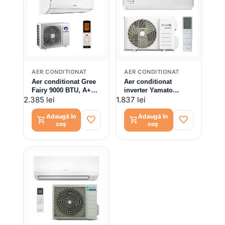
AER CONDITIONAT
AER CONDITIONAT
Aer conditionat Gree
Aer conditionat
Fairy 9000 BTU, A++,
inverter Yamato
freon R32, Control
Avanti YW12T3n
2.385 lei
1.837 lei
WiFi, kit instalare
12000 BTU, Kit
inclus, GWH09ACC-
instalare inclus
Adaugă în
Adaugă în
favorite
favorite
shopping_cart
shopping_cart
coș
coș
K6DNA1F, kit instalare
inclus