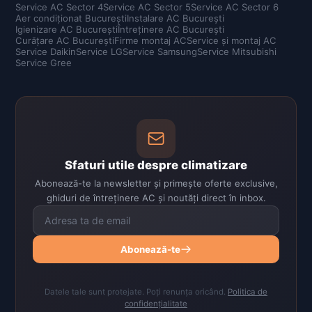
Service AC Sector 4
Service AC Sector 5
Service AC Sector 6
Aer condiționat București
Instalare AC București
Igienizare AC București
Întreținere AC București
Curățare AC București
Firme montaj AC
Service și montaj AC
Service Daikin
Service LG
Service Samsung
Service Mitsubishi
Service Gree
Sfaturi utile despre climatizare
Abonează-te la newsletter și primește oferte exclusive,
ghiduri de întreținere AC și noutăți direct în inbox.
Abonează-te
Datele tale sunt protejate. Poți renunța oricând.
Politica de
confidențialitate