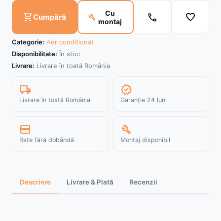
Cu
call
favorite
shopping_cart
build
Cumpără
montaj
Categorie:
Aer conditionat
Disponibilitate:
În stoc
Livrare:
Livrare în toată România
local_shipping
verified
Livrare în toată România
Garanție 24 luni
credit_card
build
Rate fără dobândă
Montaj disponibil
Descriere
Livrare & Plată
Recenzii