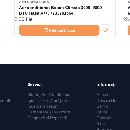
AER CONDITIONAT
A
Aer conditionat Bosch Climate 3000i 9000
A
BTU clasa A++, 7733701564
2.304 lei
12.
I
favorite
shopping_cart
Adaugă în coș
Servicii
Informații
Montaj Aer Condiționat
Acasa
Igienizare și Curățare
Despre Noi
ventii
Încărcare Freon
Servicii
Demontare și Relocare
Tarife
Diagnoză și Reparații
Contact
Blog
Produse