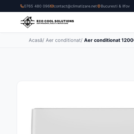
0765 480 096
contact@climatizare.net
Bucuresti & Ilfov
Acasă
/
Aer conditionat
/
Aer conditionat 1200