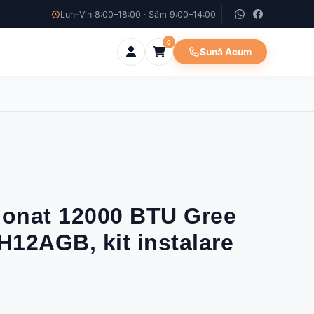
Lun–Vin 8:00–18:00 · Sâm 9:00–14:00
0
Sună Acum
ionat 12000 BTU Gree
12AGB, kit instalare