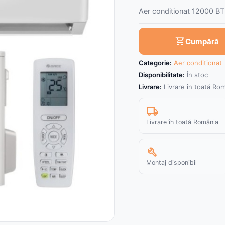
Aer conditionat 12000 BT
shopping_cart
Cumpără
Categorie:
Aer conditionat
Disponibilitate:
În stoc
Livrare:
Livrare în toată Ro
local_shipping
Livrare în toată România
build
Montaj disponibil