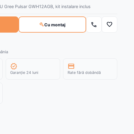
U Gree Pulsar GWH12AGB, kit instalare inclus
call
favorite
build
Cu montaj
mânia
verified
credit_card
Garanție 24 luni
Rate fără dobândă