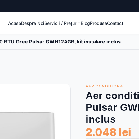
Acasa
Despre Noi
Servicii / Prețuri
Blog
Produse
Contact
0 BTU Gree Pulsar GWH12AGB, kit instalare inclus
AER CONDITIONAT
Aer condit
Pulsar GWH
inclus
2.048 lei