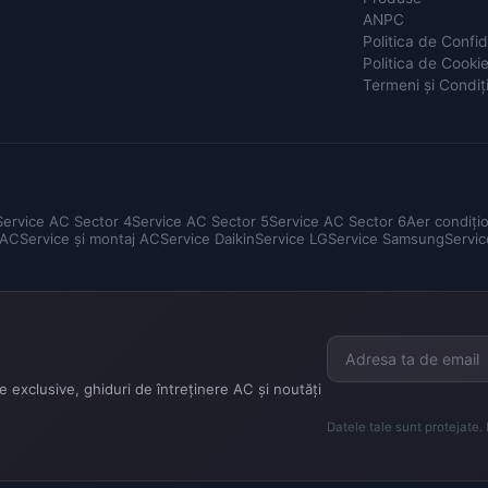
ANPC
Politica de Confid
Politica de Cooki
Termeni și Condiți
Service AC Sector 4
Service AC Sector 5
Service AC Sector 6
Aer condiți
 AC
Service și montaj AC
Service Daikin
Service LG
Service Samsung
Servic
 exclusive, ghiduri de întreținere AC și noutăți
Datele tale sunt protejate.