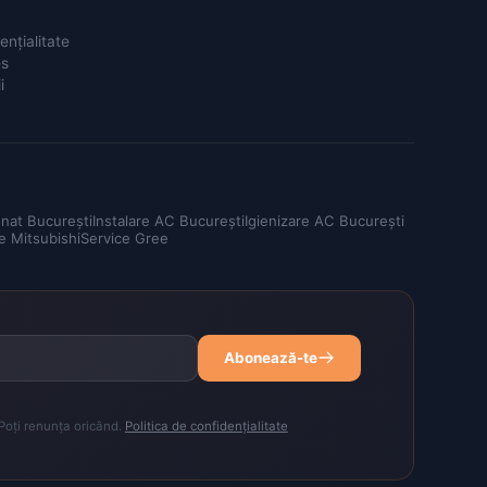
ențialitate
es
i
onat București
Instalare AC București
Igienizare AC București
e Mitsubishi
Service Gree
Abonează-te
 Poți renunța oricând.
Politica de confidențialitate