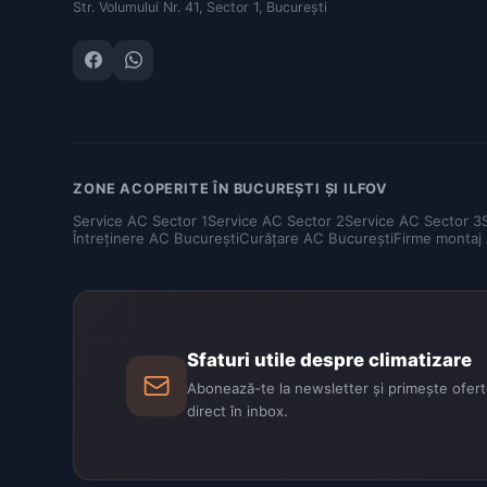
Str. Volumului Nr. 41, Sector 1, București
ZONE ACOPERITE ÎN BUCUREȘTI ȘI ILFOV
Service AC Sector 1
Service AC Sector 2
Service AC Sector 3
Întreținere AC București
Curățare AC București
Firme montaj
Sfaturi utile despre climatizare
Abonează-te la newsletter și primește oferte
direct în inbox.