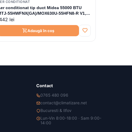
ER CONDITIONAT
er conditionat tip duct Midea 55000 BTU
MTJ-55HWFNX(GA)/MOX630U-55HFN8-R V1,
442 lei
nverter
favorite
shopping_cart
Adaugă în coș
Contact
0765 480 096
contact@climatizare.net
Bucuresti & Ilfov
Lun-Vin 8:00-18:00 · Sam 9:00-
14:00