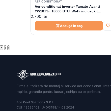
AER CONDITIONAT
Aer conditionat inverter Yamato Avanti
YW18T3n 18000 BTU, Wi-Fi inclus, kit
2.700 lei
instalare inclus
favorite
shopping_cart
Adaugă în coș
×
‹
›
Firma autorizata de montaj si service aer conditionat. Inter
rapide, garantie pentru lucrari, echipa cu experienta.
Eco Cool Solutions S.R.L.
CUI: 49595408 · J40/3198/14.02.2024