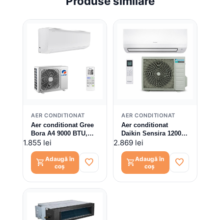
Produse similare
AER CONDITIONAT
AER CONDITIONAT
Aer conditionat Gree
Aer conditionat
Bora A4 9000 BTU,
Daikin Sensira 12000
A++, Control WiFi, Kit
BTU FTXC35E /
1.855 lei
2.869 lei
instalare inclus,
RXC35E, modul WiFi
GWH09AAA-
inclus
Adaugă în
Adaugă în
favorite
favorite
shopping_cart
shopping_cart
coș
coș
K6DNA4A, kit
instalare inclus