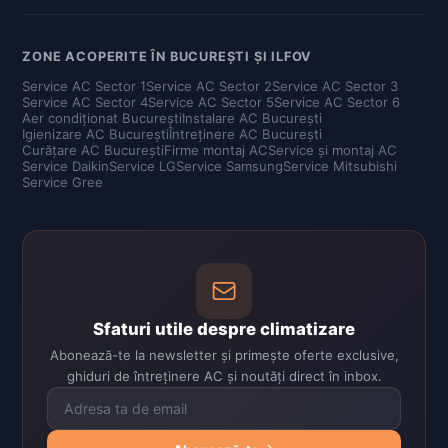
ZONE ACOPERITE ÎN BUCUREȘTI ȘI ILFOV
Service AC Sector 1
Service AC Sector 2
Service AC Sector 3
Service AC Sector 4
Service AC Sector 5
Service AC Sector 6
Aer condiționat București
Instalare AC București
Igienizare AC București
Întreținere AC București
Curățare AC București
Firme montaj AC
Service și montaj AC
Service Daikin
Service LG
Service Samsung
Service Mitsubishi
Service Gree
Sfaturi utile despre climatizare
Abonează-te la newsletter și primește oferte exclusive,
ghiduri de întreținere AC și noutăți direct în inbox.