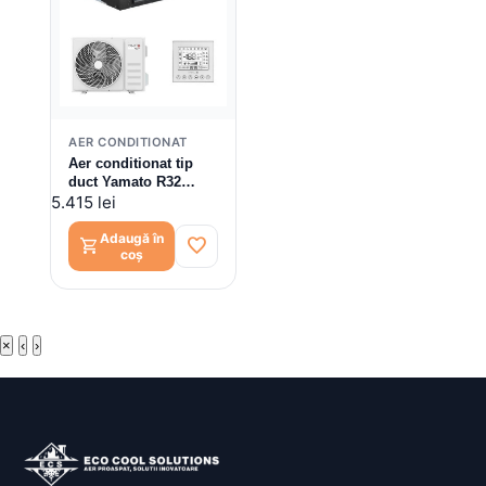
AER CONDITIONAT
Aer conditionat tip
duct Yamato R32
YD24T2 DC Inverter
5.415 lei
24000 BTU
Adaugă în
favorite
shopping_cart
coș
×
‹
›