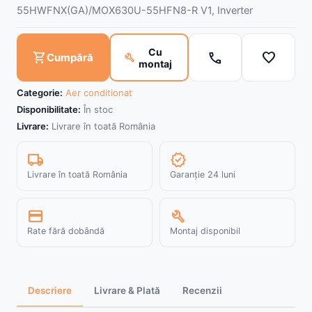
55HWFNX(GA)/MOX630U-55HFN8-R V1, Inverter
Cu
call
favorite
shopping_cart
build
Cumpără
montaj
Categorie:
Aer conditionat
Disponibilitate:
În stoc
Livrare:
Livrare în toată România
local_shipping
verified
Livrare în toată România
Garanție 24 luni
credit_card
build
Rate fără dobândă
Montaj disponibil
Descriere
Livrare & Plată
Recenzii