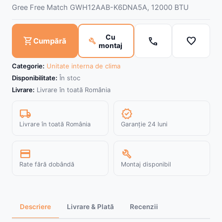
Gree Free Match GWH12AAB-K6DNA5A, 12000 BTU
Cu
call
favorite
shopping_cart
build
Cumpără
montaj
Categorie:
Unitate interna de clima
Disponibilitate:
În stoc
Livrare:
Livrare în toată România
local_shipping
verified
Livrare în toată România
Garanție 24 luni
credit_card
build
Rate fără dobândă
Montaj disponibil
Descriere
Livrare & Plată
Recenzii