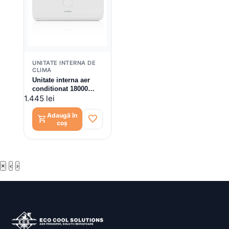
UNITATE INTERNA DE
CLIMA
Unitate interna aer
conditionat 18000
BTU Bosch Climate
1.445 lei
3000iU, silentios, wi-fi
ready, 7733701568
Adaugă în
favorite
shopping_cart
coș
×
‹
›