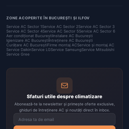
ZONE ACOPERITE ÎN BUCUREȘTI ȘI ILFOV
Service AC Sector 1
Service AC Sector 2
Service AC Sector 3
Service AC Sector 4
Service AC Sector 5
Service AC Sector 6
Aer condiționat București
Instalare AC București
Igienizare AC București
Întreținere AC București
Curățare AC București
Firme montaj AC
Service și montaj AC
Service Daikin
Service LG
Service Samsung
Service Mitsubishi
Service Gree
Sfaturi utile despre climatizare
Abonează-te la newsletter și primește oferte exclusive,
ghiduri de întreținere AC și noutăți direct în inbox.