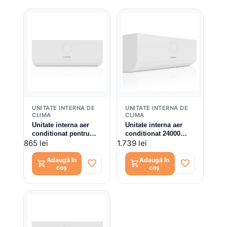
UNITATE INTERNA DE
UNITATE INTERNA DE
CLIMA
CLIMA
Unitate interna aer
Unitate interna aer
conditionat pentru
conditionat 24000
sisteme multi-split
BTU Bosch Climate
865 lei
1.739 lei
Bosch Climate 300iU,
3000iU, silentios, wi-fi
9000 BTU, silentios,
ready, 7733701570
Adaugă în
Adaugă în
favorite
favorite
shopping_cart
shopping_cart
coș
coș
wi-fi ready,
7733701564