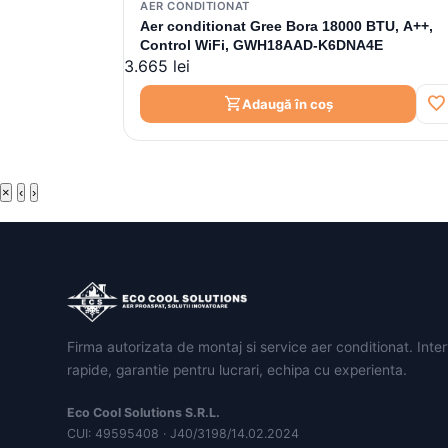
AER CONDITIONAT
Aer conditionat Gree Bora 18000 BTU, A++,
Control WiFi, GWH18AAD-K6DNA4E
3.665 lei
favorite
shopping_cart
Adaugă în coș
×
‹
›
Firma autorizata de montaj si service aer conditionat. Inter
rapide, garantie pentru lucrari, echipa cu experienta.
Eco Cool Solutions S.R.L.
CUI: 49595408 · J40/3198/14.02.2024