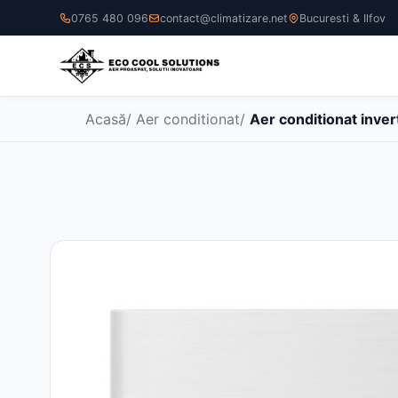
0765 480 096
contact@climatizare.net
Bucuresti & Ilfov
Acasă
/
Aer conditionat
/
Aer conditionat inve