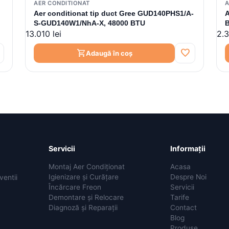
AER CONDITIONAT
A
Aer conditionat tip duct Gree GUD140PHS1/A-
A
S-GUD140W1/NhA-X, 48000 BTU
B
13.010 lei
2.3
favorite
shopping_cart
Adaugă în coș
Servicii
Informații
Montaj Aer Condiționat
Acasa
Igienizare și Curățare
Despre Noi
ventii
Încărcare Freon
Servicii
Demontare și Relocare
Tarife
Diagnoză și Reparații
Contact
Blog
Produse