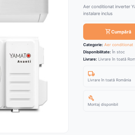
Aer conditionat inverter
instalare inclus
shopping_cart
Cumpără
Categorie:
Aer conditionat
Disponibilitate:
În stoc
Livrare:
Livrare în toată Ro
local_shipping
Livrare în toată România
build
Montaj disponibil