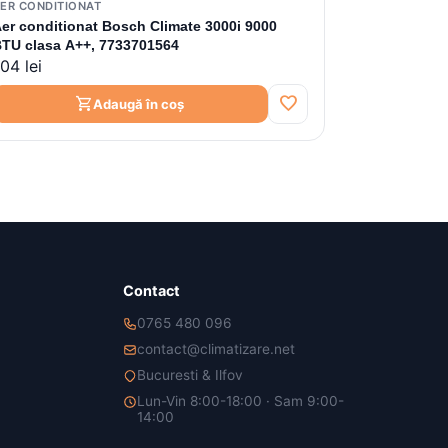
ER CONDITIONAT
er conditionat Bosch Climate 3000i 9000
TU clasa A++, 7733701564
04 lei
favorite
shopping_cart
Adaugă în coș
Contact
0765 480 096
contact@climatizare.net
Bucuresti & Ilfov
Lun-Vin 8:00-18:00 · Sam 9:00-
14:00