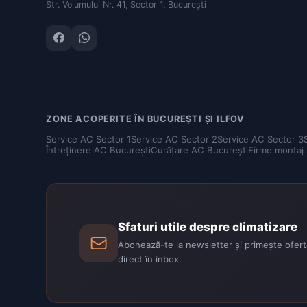
Str. Volumului Nr. 41, Sector 1, București
ZONE ACOPERITE ÎN BUCUREȘTI ȘI ILFOV
Service AC Sector 1
Service AC Sector 2
Service AC Sector 3
Întreținere AC București
Curățare AC București
Firme montaj
Sfaturi utile despre climatizare
Abonează-te la newsletter și primește oferte
direct în inbox.