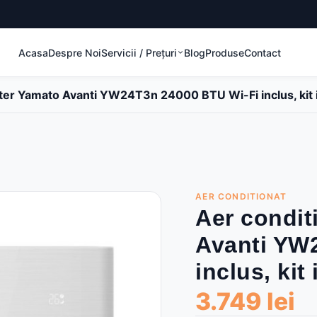
Acasa
Despre Noi
Servicii / Prețuri
Blog
Produse
Contact
rter Yamato Avanti YW24T3n 24000 BTU Wi-Fi inclus, kit i
AER CONDITIONAT
Aer condit
Avanti YW
inclus, kit
3.749 lei