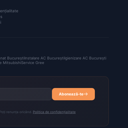
ențialitate
es
i
onat București
Instalare AC București
Igienizare AC București
e Mitsubishi
Service Gree
Abonează-te
 Poți renunța oricând.
Politica de confidențialitate