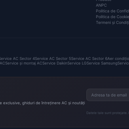
ANPC
Politica de Confid
Politica de Cooki
Termeni și Condiți
Service AC Sector 4
Service AC Sector 5
Service AC Sector 6
Aer condiți
 AC
Service și montaj AC
Service Daikin
Service LG
Service Samsung
Servic
 exclusive, ghiduri de întreținere AC și noutăți
Datele tale sunt protejate.