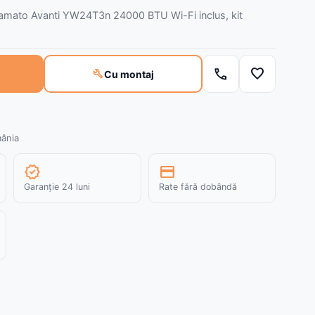
 Yamato Avanti YW24T3n 24000 BTU Wi-Fi inclus, kit
call
favorite
build
Cu montaj
mânia
verified
credit_card
Garanție 24 luni
Rate fără dobândă