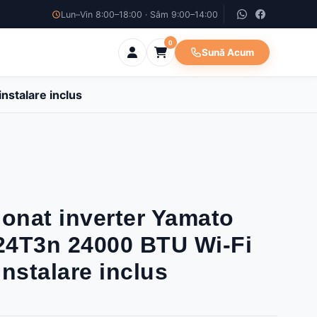
Lun–Vin 8:00–18:00 · Sâm 9:00–14:00
0
Sună Acum
nstalare inclus
ionat inverter Yamato
24T3n 24000 BTU Wi-Fi
 instalare inclus