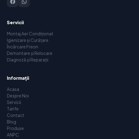
Servicii
Montaj Aer Condiționat
Igienizare și Curățare
Încărcare Freon
Demontare și Relocare
Diagnoză și Reparații
Informații
Acasa
Despre Noi
Servicii
Tarife
Contact
Blog
Produse
ANPC