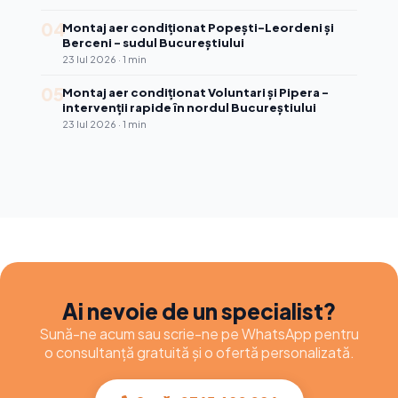
04
Montaj aer condiționat Popești-Leordeni și
Berceni - sudul Bucureștiului
23 Iul 2026 · 1 min
05
Montaj aer condiționat Voluntari și Pipera -
intervenții rapide în nordul Bucureștiului
23 Iul 2026 · 1 min
Ai nevoie de un specialist?
Sună-ne acum sau scrie-ne pe WhatsApp pentru
o consultanță gratuită și o ofertă personalizată.