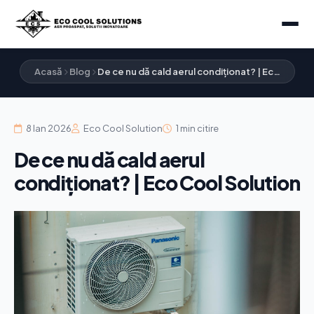
Acasă
Blog
De ce nu dă cald aerul condiționat? | Ec…
8 Ian 2026
Eco Cool Solution
1 min citire
De ce nu dă cald aerul
condiționat? | Eco Cool Solution