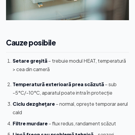
Cauze posibile
Setare greșită
– trebuie modul HEAT, temperatură
> cea din cameră
Temperatură exterioară prea scăzută
– sub
-5°C/-10°C, aparatul poate intra în protecție
Ciclu dezghețare
– normal, oprește temporar aerul
cald
Filtre murdare
– flux redus, randament scăzut
Lipsă freon sau problemă tehnică
– senzori