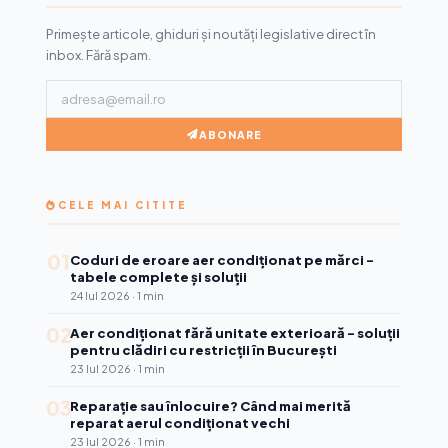
Primește articole, ghiduri și noutăți legislative direct în
inbox. Fără spam.
ABONARE
CELE MAI CITITE
01
Coduri de eroare aer condiționat pe mărci -
tabele complete și soluții
24 Iul 2026 · 1 min
02
Aer condiționat fără unitate exterioară - soluții
pentru clădiri cu restricții în București
23 Iul 2026 · 1 min
03
Reparație sau înlocuire? Când mai merită
reparat aerul condiționat vechi
23 Iul 2026 · 1 min