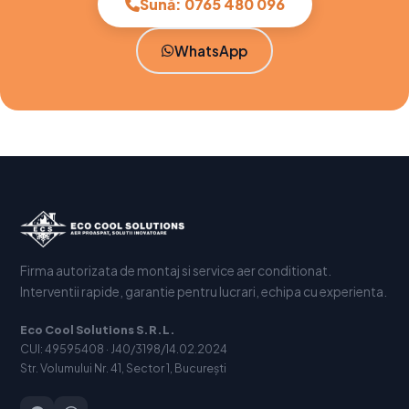
Sună: 0765 480 096
WhatsApp
Firma autorizata de montaj si service aer conditionat.
Interventii rapide, garantie pentru lucrari, echipa cu experienta.
Eco Cool Solutions S.R.L.
CUI: 49595408 · J40/3198/14.02.2024
Str. Volumului Nr. 41, Sector 1, București