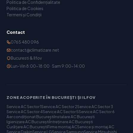
Politica de Confidențialitate
Politica de Cookies
Termeni și Condiții
Contact
0765 480 096
contact@climatizare.net
Bucuresti & Ilfov
Lun-Vin 8:00-18:00 · Sam 9:00-14:00
ZONE ACOPERITE ÎN BUCUREȘTI ȘI ILFOV
Service AC Sector 1
Service AC Sector 2
Service AC Sector 3
Service AC Sector 4
Service AC Sector 5
Service AC Sector 6
Aer condiționat București
Instalare AC București
Igienizare AC București
Întreținere AC București
Curățare AC București
Firme montaj AC
Service și montaj AC
Service Daikin
Service LG
Service Samsung
Service Mitsubishi