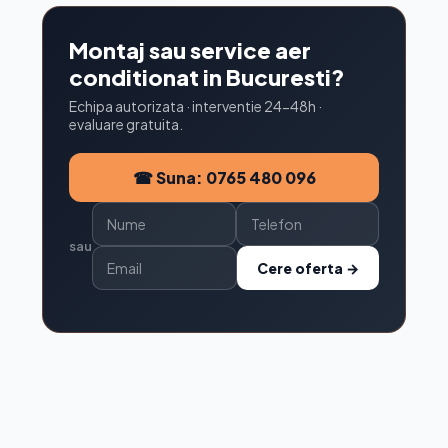
Montaj sau service aer
conditionat in Bucuresti?
Echipa autorizata · interventie 24-48h ·
evaluare gratuita.
☎ Suna: 0765 480 096
sau
Cere oferta →